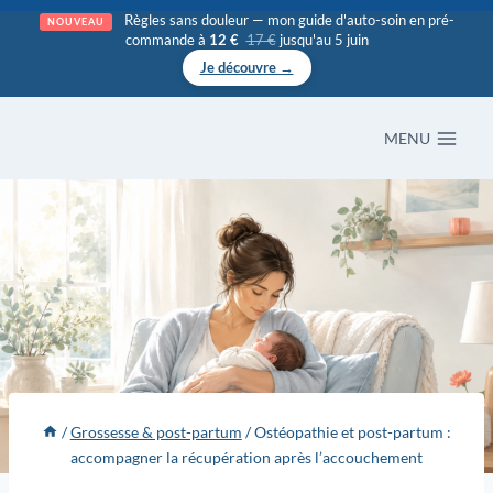
Aller
Règles sans douleur — mon guide d'auto-soin en pré-
NOUVEAU
commande à
12 €
17 €
jusqu'au 5 juin
au
Je découvre →
contenu
MENU
/
Grossesse & post-partum
/
Ostéopathie et post-partum :
accompagner la récupération après l’accouchement