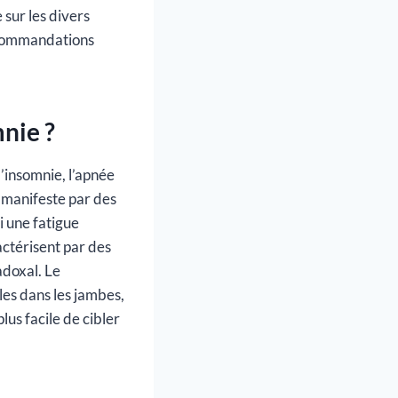
 sur les divers
recommandations
mnie ?
’insomnie, l’apnée
 manifeste par des
i une fatigue
actérisent par des
adoxal. Le
es dans les jambes,
lus facile de cibler