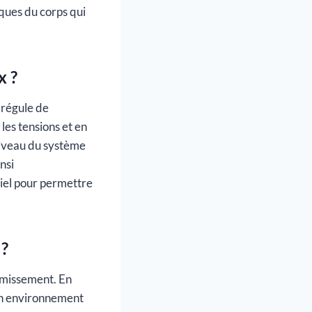
iques du corps qui
x ?
 régule de
les tensions et en
 niveau du système
nsi
tiel pour permettre
 ?
ormissement. En
 un environnement