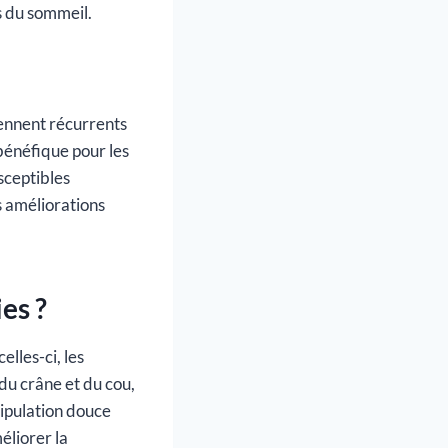
s du sommeil.
iennent récurrents
bénéfique pour les
sceptibles
s améliorations
es ?
elles-ci, les
 du crâne et du cou,
ipulation douce
éliorer la