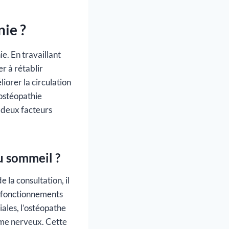
ie ?
e. En travaillant
r à rétablir
iorer la circulation
’ostéopathie
, deux facteurs
u sommeil ?
la consultation, il
ysfonctionnements
ales, l’ostéopathe
tème nerveux. Cette