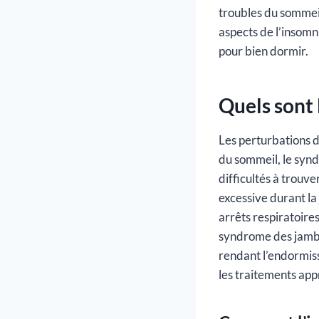
troubles du sommeil
aspects de l’insomn
pour bien dormir.
Quels sont 
Les perturbations d
du sommeil, le synd
difficultés à trouv
excessive durant la
arrêts respiratoire
syndrome des jambe
rendant l’endormisse
les traitements app