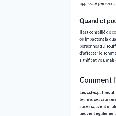
approche personnal
Quand et pou
Il est conseillé de
ou impactent la qua
personnes qui souff
d’affecter le somme
significatives, mai
Comment l’o
Les ostéopathes util
techniques crânienne
zones souvent impl
peuvent également ê