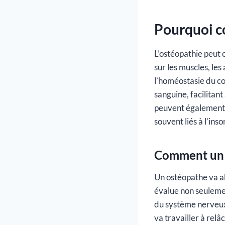
Pourquoi co
L’ostéopathie peut 
sur les muscles, les
l’homéostasie du co
sanguine, facilitan
peuvent également ai
souvent liés à l’ins
Comment un o
Un ostéopathe va ab
évalue non seulemen
du système nerveux 
va travailler à rel