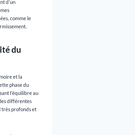
ent d’un
lèmes
ciées, comme le
ormissement.
ité du
moire et la
cette phase du
sant l’équilibre au
les différentes
 très profonds et