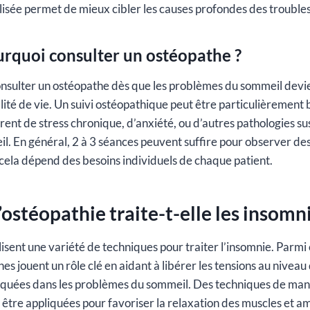
isée permet de mieux cibler les causes profondes des trouble
rquoi consulter un ostéopathe ?
 consulter un ostéopathe dès que les problèmes du sommeil dev
lité de vie. Un suivi ostéopathique peut être particulièrement 
rent de stress chronique, d’anxiété, ou d’autres pathologies su
il. En général, 2 à 3 séances peuvent suffire pour observer de
s cela dépend des besoins individuels de chaque patient.
stéopathie traite-t-elle les insomni
isent une variété de techniques pour traiter l’insomnie. Parmi c
s jouent un rôle clé en aidant à libérer les tensions au niveau
iquées dans les problèmes du sommeil. Des techniques de man
tre appliquées pour favoriser la relaxation des muscles et am