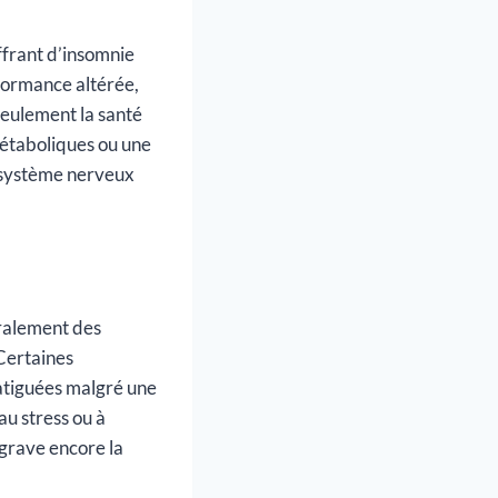
ffrant d’insomnie
rformance altérée,
seulement la santé
métaboliques ou une
u système nerveux
éralement des
 Certaines
atiguées malgré une
u stress ou à
ggrave encore la