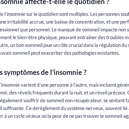
omnie affecte-t-elle le quotidien ?
 l’insomnie sur le quotidien sont multiples. Les personnes sou
ne irritabilité accrue, une baisse de concentration, et une pe
ofessionnel que personnel. Le manque de sommeil impacte non 
ement le bien-être physique, pouvant entraîner des troubles 
outre, un bon sommeil joue un rôle crucial dans la régulation d
uvais sommeil peut exacerber des pathologies existantes.
es symptômes de l’insomnie ?
insomnie varient d’une personne à l’autre, mais incluent gén
rmir, des réveils fréquents durant la nuit, et un réveil précoce.
également souffrir de sommeil non récupérateur, se sentant f
 suffisante. Ce dérèglement du système nerveux, souvent lié a
er à un cycle vicieux où la peur de ne pas trouver le sommeil a