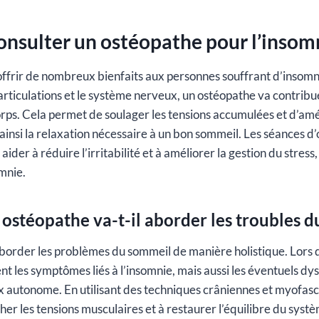
nsulter un ostéopathe pour l’insomn
offrir de nombreux bienfaits aux personnes souffrant d’insomni
 articulations et le système nerveux, un ostéopathe va contribue
rps. Cela permet de soulager les tensions accumulées et d’amél
t ainsi la relaxation nécessaire à un bon sommeil. Les séances d
der à réduire l’irritabilité et à améliorer la gestion du stress
omnie.
stéopathe va-t-il aborder les troubles d
order les problèmes du sommeil de manière holistique. Lors de 
t les symptômes liés à l’insomnie, mais aussi les éventuels d
autonome. En utilisant des techniques crâniennes et myofasci
âcher les tensions musculaires et à restaurer l’équilibre du sys