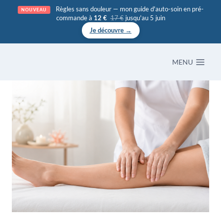
Aller
Règles sans douleur — mon guide d'auto-soin en pré-
NOUVEAU
commande à
12 €
17 €
jusqu'au 5 juin
au
Je découvre →
contenu
MENU