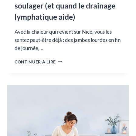
soulager (et quand le drainage
lymphatique aide)
Avec la chaleur qui revient sur Nice, vous les
sentez peut-être déjà : des jambes lourdes en fin
de journée,…
JAMBES
CONTINUER À LIRE
LOURDES
:
COMMENT
LES
SOULAGER
(ET
QUAND
LE
DRAINAGE
LYMPHATIQUE
AIDE)