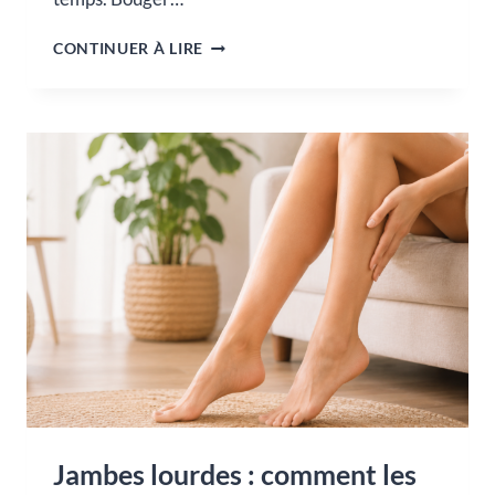
DRAINAGE
CONTINUER À LIRE
LYMPHATIQUE
APRÈS
UNE
OPÉRATION
:
BIEN
RÉCUPÉRER,
ÉTAPE
PAR
ÉTAPE
Jambes lourdes : comment les