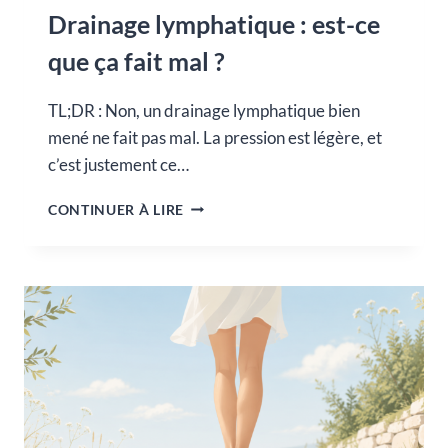
Drainage lymphatique : est-ce
que ça fait mal ?
TL;DR : Non, un drainage lymphatique bien
mené ne fait pas mal. La pression est légère, et
c’est justement ce…
DRAINAGE
CONTINUER À LIRE
LYMPHATIQUE
:
EST-
CE
QUE
ÇA
FAIT
MAL
?